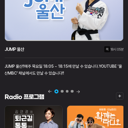
JUMP 울산
월
화
목
목
수
18시 05분
21시 00분
18시 05분
JUMP 울산!!매주 목요일 18:05 ~ 18:15에 만날 수 있습니다.YOUTUBE '울
산MBC' 채널에서도 만날 수 있습니다!!
더
Radio 프로그램
보
기