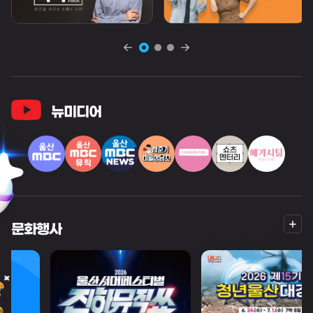
뉴미디어
더
문화행사
보
기