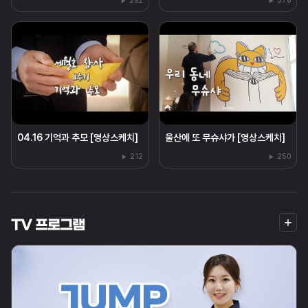
292
378
04.16 기억과 추모 [영상스케치]
울산에 또 무슈샤가 [영상스케치]
212
250
더
TV 프로그램
보
기