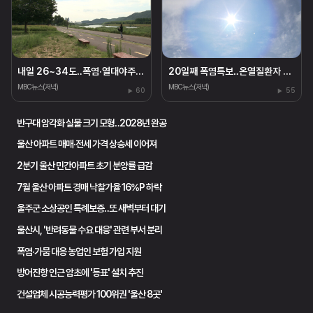
내일 26~34도‥폭염·열대야주의보
20일째 폭염특보‥온열질환자 110명
MBC뉴스(저녁)
MBC뉴스(저녁)
60
55
반구대 암각화 실물 크기 모형‥2028년 완공
울산 아파트 매매·전세 가격 상승세 이어져
2분기 울산 민간아파트 초기 분양률 급감
7월 울산 아파트 경매 낙찰가율 16%P 하락
울주군 소상공인 특례보증‥또 새벽부터 대기
울산시, '반려동물 수요 대응' 관련 부서 분리
폭염·가뭄 대응 농업인 보험 가입 지원
방어진항 인근 암초에 '등표' 설치 추진
건설업체 시공능력평가 100위권 '울산 8곳'