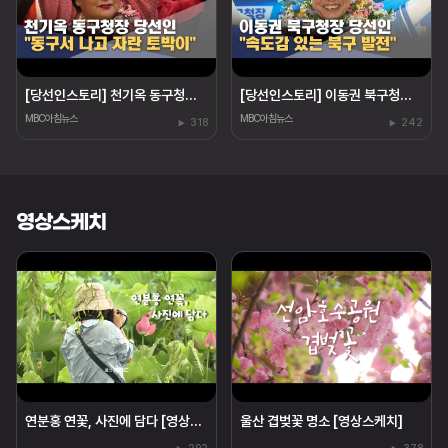
[당선인스토리] 천기옥 동구청장 당선인 "동구 토박이"
[당선인스토리] 이동권 북구청장 당선인 "경험은 힘"
MBC아침뉴스
MBC아침뉴스
318
242
영상스케치
연분홍 연꽃, 사진에 담다 [영상스케치]
울산 겹벚꽃 명소 [영상스케치]