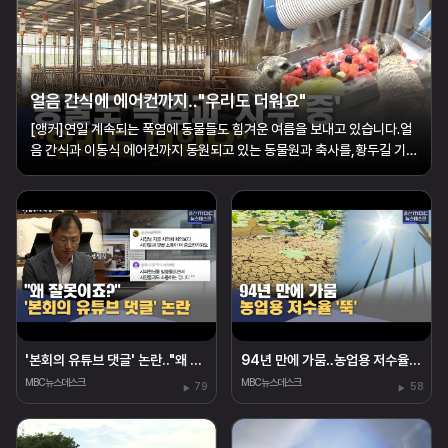
얼음 간식에 에어컨까지‥"우리도 더워요"
[앵커]연일 계속되는 폭염에 동물들도 힘겨운 여름을 보내고 있습니다.얼
음 간식과 이동식 에어컨까지 동원되고 있는 동물원과 축사를,황두길 기자
가 다녀왔습니다.[리포트]강한 햇볕이 내리쬐고 있는 동물원 사육장 안.온
도계는 바깥 온도와 비슷한 32도를 가리키고 있습니다.사육장 안의 은여
우들은 조금이라도 시원한 곳...
'본회의 유튜브 댓글' 논란.."왜 잘못이죠?"
94년 만에 가뭄‥농업용 저수율 '뚝'
MBC뉴스데스크
MBC뉴스데스크
79
58