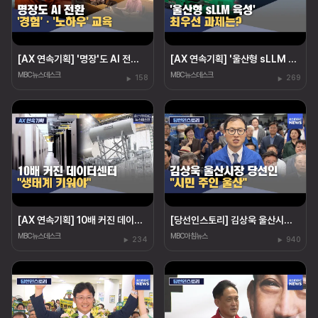
[AX 연속기획] '명장'도 AI 전환‥"경험·노하우도 교육"
[AX 연속기획] '울산형 sLLM 육성' 최우선 과제는?
MBC뉴스데스크
MBC뉴스데스크
158
269
[AX 연속기획] 10배 커진 데이터센터 "생태계 키워야"
[당선인스토리] 김상욱 울산시장 당선인 "시민 주인 울산"
MBC뉴스데스크
MBC아침뉴스
234
940