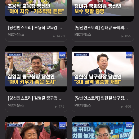
[당선인스토리] 조용식 교육감 당선인‥"아이 치유"
[당선인스토리] 김태규 국회의원 당선인‥"울산 발전"
MBC아침뉴스
MBC아침뉴스
1428
855
[당선인스토리] 김영길 중구청장 당선인 "아이 키우기 좋은 도시"
[당선인스토리] 임현철 남구청장 당선인‥"권역 개발"
MBC아침뉴스
MBC아침뉴스
175
406