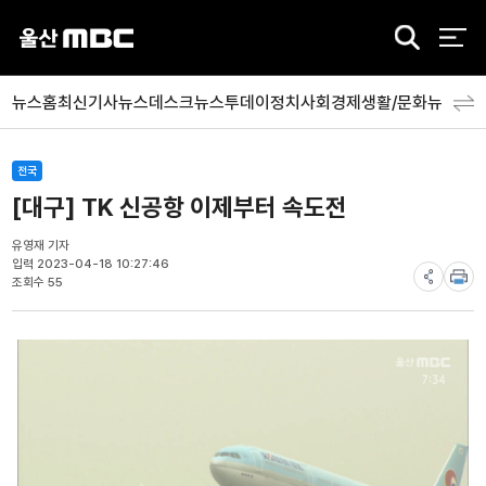
검
색
뉴스홈
최신기사
뉴스데스크
뉴스투데이
정치
사회
경제
생활/문화
뉴스특
전국
[대구] TK 신공항 이제부터 속도전
유영재 기자
입력 2023-04-18 10:27:46
조회수 55