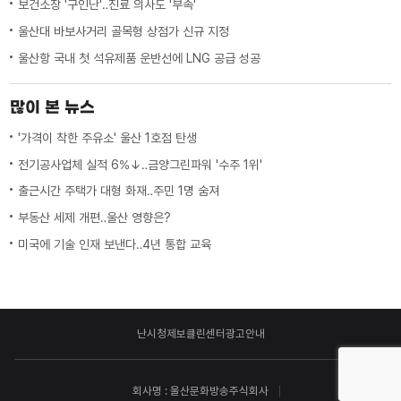
보건소장 '구인난'‥진료 의사도 '부족'
울산대 바보사거리 골목형 상점가 신규 지정
울산항 국내 첫 석유제품 운반선에 LNG 공급 성공
많이 본 뉴스
'가격이 착한 주유소' 울산 1호점 탄생
전기공사업체 실적 6%↓‥금양그린파워 '수주 1위'
출근시간 주택가 대형 화재‥주민 1명 숨져
부동산 세제 개편‥울산 영향은?
미국에 기술 인재 보낸다‥4년 통합 교육
난시청제보
클린센터
광고안내
회사명 : 울산문화방송주식회사