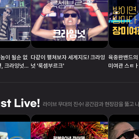
놈이 될순 없
다같이 펼쳐보자 세계지도! 크라잉
육중완밴드의 
면, 크라잉넛
넛 '룩셈부르크'
미여관 스ㅌㅏ
다'
st Live!
라이브 무대의 진수! 공간감과 현장감을 뚫고 나오는 