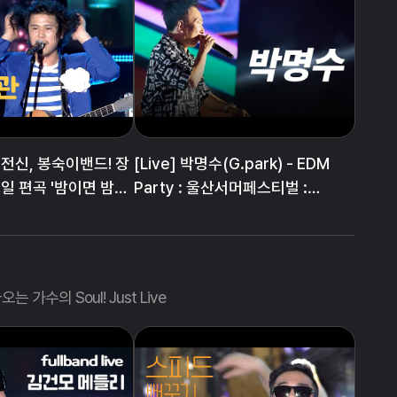
전신, 봉숙이밴드! 장
[Live] 박명수(G.park) - EDM
일 편곡 '밤이면 밤마
Party : 울산서머페스티벌 :
240814
가수의 Soul! Just Live