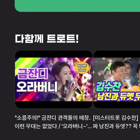
다함께 트로트!
"소름주의!" 금잔디 관객들의 떼창.
[미스터트롯 김수찬] 
이런 무대는 없었다 / '오라버니~' /
짜 남진과 듀엣?? 꼭
나는 트로트가수다
영상! / '님과 함께' (2015 울산서머