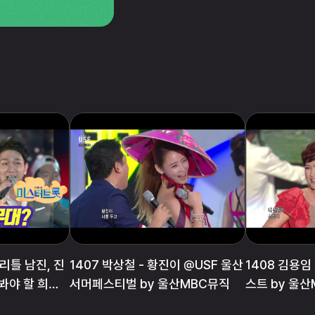
리틀 남진, 진
1407 박상철 - 황진이 @USF 울산
1408 김용임 '울산 아리랑' 가요베
 봐야 할 희귀
서머페스티벌 by 울산MBC뮤직
스트 by 울