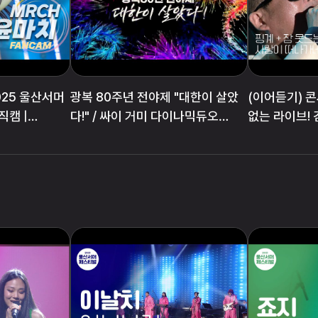
2025 울산서머
광복 80주년 전야제 "대한이 살았
(이어듣기) 콘
직캠 |
다!" / 싸이 거미 다이나믹듀오
없는 라이브! 
10CM 비비지 크라잉넛 : 국회의사
계' + '잠 못 
당 잔디마당
'사랑이 떠나가네
꾸기 둥지'