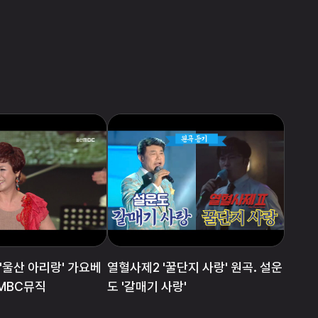
열혈사제2 '꿀단지 사랑' 원곡. 설운
산MBC뮤직
도 '갈매기 사랑'