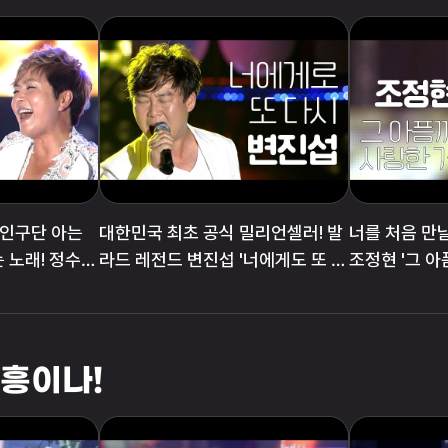
외인구단 아는
대한민국 최초 공식 밀리언셀러! 발
너를 처음 만날
 노래! 정수라
라드 레전드 변진섭 '너에게도 또 다
조정현 '그 
시'
 흥이나!