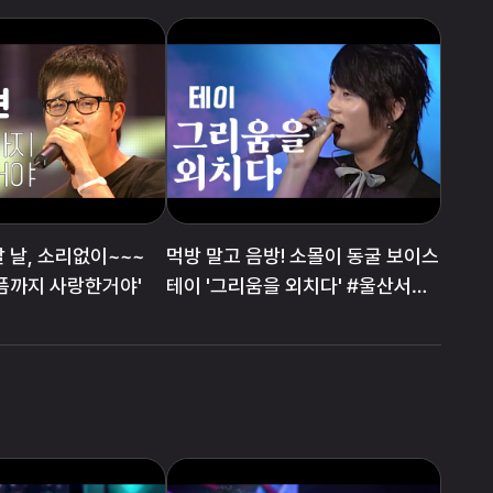
 날, 소리없이~~~
먹방 말고 음방! 소몰이 동굴 보이스
아픔까지 사랑한거야'
테이 '그리움을 외치다' #울산서머
페스티벌