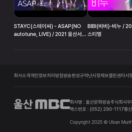
STAYC(스테이씨) - ASAP(NO
BIBI(비비)-비누 / 
autotune, LIVE) / 2021 울산서머
스티벌
페스티벌
회사소개
개인정보처리방침
방송편성규약
난시청제보
클린센터
시
울산MBC
회사명 : 울산문화방송주식회사
우
팩스번호 : (052) 290-1117
통신
Copyright 2025 © Ulsan Munhw