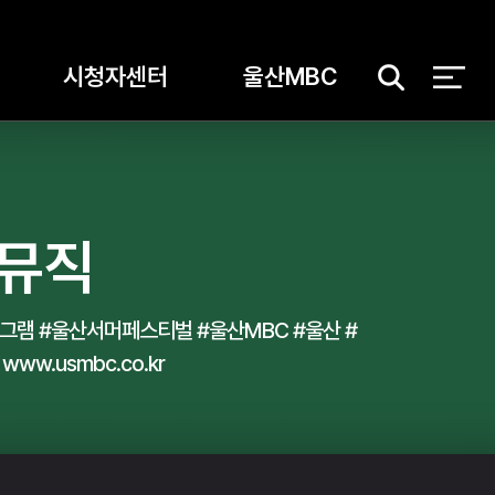
시청자센터
울산MBC
검
색
_뮤직
그램 #울산서머페스티벌 #울산MBC #울산 #
www.usmbc.co.kr