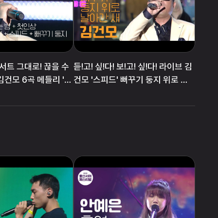
서트 그대로! 끊을 수
듣!고! 싶!다! 보!고! 싶!다! 라이브 김
김건모 6곡 메들리 '핑
건모 '스피드' 뻐꾸기 둥지 위로 날
드는 밤' + '첫인상' +
아간 새'
' + '스피드' + '뻐