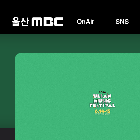
OnAir
SNS