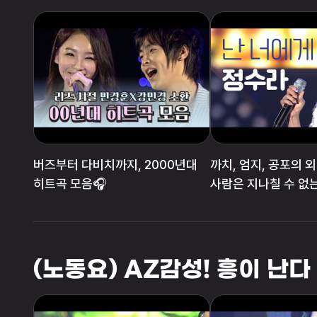
버즈부터 다비치까지, 2000년대
까치, 엄지, 공포의 
히트곡 모음🎧
사람은 지나칠 수 없는
'난 너에게'
(노동요) AZ감성! 흥이 난다