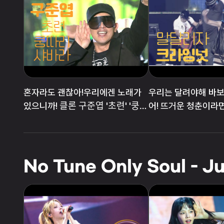
혼자라도 괜찮아!우리에겐 노래가
우리는 달려야해 바보
있으니까! 클론 구준엽 '초련' '쿵따
어! 뜨거운 청춘이라
리 샤바라'
'말달리자'
No Tune Only Soul - Ju