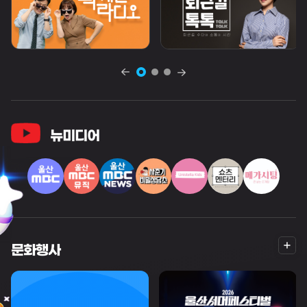
뉴미디어
더
문화행사
보
기