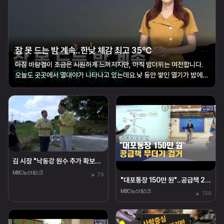
잠 못 드는 밤 계속‥한낮 체감 최고 35℃
아침 바람결이 조금은 시원하게 느껴지지만, 아직 밤더위는 여전합니다.
오늘도 곳곳에서 열대야가 나타나고 있는데요.낮 동안 쌓인 열기가 밤에도
식지 못하는 데다, 최근 비가 적어 지면의 열기가 더 강해진 것도 밤더위를
부추기고 있습니다.한편, 낮에도 34도까지 오르며 무더운 날씨가 이어지
겠는데요.당분간 기온은 ...
김 시장 "낙동강 원수 추가 확보‥식수·생활용수 공급"
MBC뉴스데스크
79
"대포통장 150만 원"‥공급책 200명 검거
MBC뉴스데스크
136