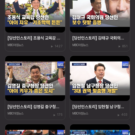
[당선인스토리] 조용식 교육감 당선인‥"아이 치유"
[당선인스토리] 김태규 국회의원 당선인‥"울산 발전"
MBC아침뉴스
MBC아침뉴스
1427
851
[당선인스토리] 김영길 중구청장 당선인 "아이 키우기 좋은 도시"
[당선인스토리] 임현철 남구청장 당선인‥"권역 개발"
MBC아침뉴스
MBC아침뉴스
175
403