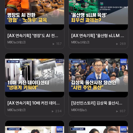
[AX 연속기획] '명장'도 AI 전환‥"경험·노하우도 교육"
[AX 연속기획] '울산형 sLLM 육성' 최우선 과제는?
MBC뉴스데스크
MBC뉴스데스크
157
269
[AX 연속기획] 10배 커진 데이터센터 "생태계 키워야"
[당선인스토리] 김상욱 울산시장 당선인 "시민 주인 울산"
MBC뉴스데스크
MBC아침뉴스
234
937