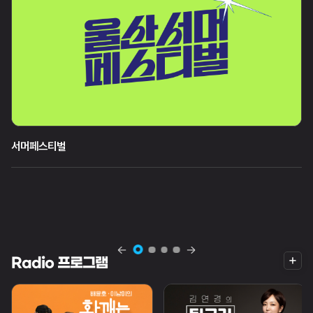
서머페스티벌
월
화
목
수
목
18시 05분
18시 05분
21시 00분
더
Radio 프로그램
보
기