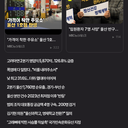
'입원환자 7명 사망' 울산 반구대병원 폐원 수순
MBC뉴스데스크
114
'가격이 착한 주유소' 울산 1호점 탄생
MBC뉴스데스크
322
고려아연 2분기 영업익 5,870억‥126.8% 급증
폭염에 다 말랐다‥"비를 내려주소서"
낮 최고 31.6도‥더위·열대야 이어져
2분기 울산 1,760명 순유출‥경기-부산 순
울산 분만 건수 2023년 최저점 이후 '반등'
범죄 조직 대포통장 공급책 4명 구속‥200명 검거
김기현 의원 "울산과학고, 영재학교 전환?" 질의
'고래뼈에 박힌 사슴뿔 작살촉' 국가민속문화유산 지정