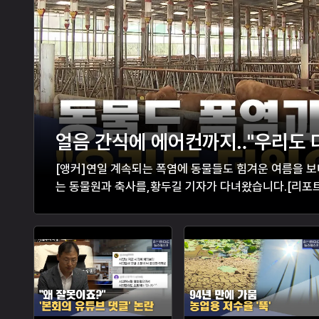
얼음 간식에 에어컨까지‥"우리도 
[앵커]연일 계속되는 폭염에 동물들도 힘겨운 여름을 
는 동물원과 축사를,황두길 기자가 다녀왔습니다.[리포트
깥 온도와 비슷한 32도를 가리키고 있습니다.사육장 안의