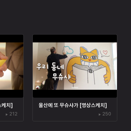
스케치]
울산에 또 무슈샤가 [영상스케치]
212
250