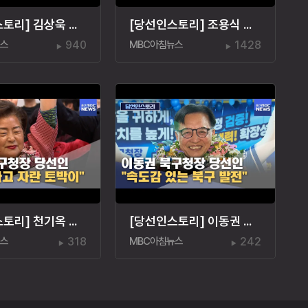
[당선인스토리] 김상욱 울산시장 당선인 "시민 주인 울산"
[당선인스토리] 조용식 교육감 당선인‥"아이 치유"
뉴스
940
MBC아침뉴스
1428
[당선인스토리] 천기옥 동구청장 당선인 "동구 토박이"
[당선인스토리] 이동권 북구청장 당선인 "경험은 힘"
뉴스
318
MBC아침뉴스
242