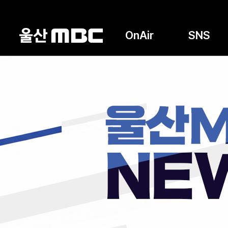
OnAir
SNS