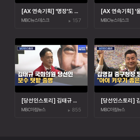
[AX 연속기획] '명장'도 AI 전환‥"경험·노하우도 교육"
MBC뉴스데스크
157
MBC뉴스데스크
[당선인스토리] 김태규 국회의원 당선인‥"울산 발전"
MBC아침뉴스
855
MBC아침뉴스