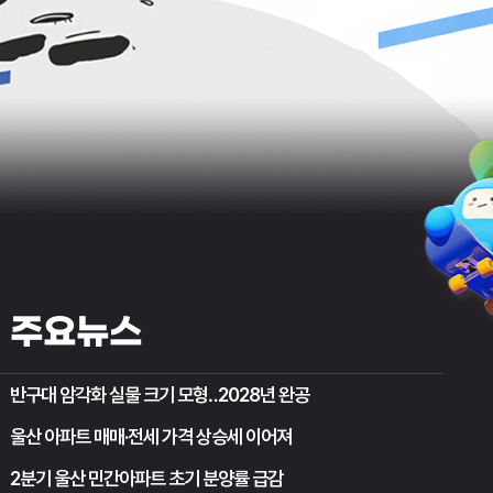
주요뉴스
반구대 암각화 실물 크기 모형‥2028년 완공
울산 아파트 매매·전세 가격 상승세 이어져
2분기 울산 민간아파트 초기 분양률 급감