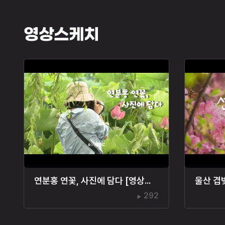
영상스케치
연분홍 연꽃, 사진에 담다 [영상스케치]
울산 겹
292