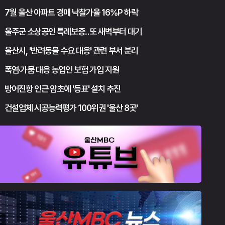
7월 울산 아파트 경매 낙찰가율 16%P 하락
울주군 소상공인 특례보증‥또 새벽부터 대기
울산시, '반려동물 수요 대응' 관련 부서 분리
폭염·가뭄 대응 농업인 보험 가입 지원
방어진항 인근 암초에 '등표' 설치 추진
건설업체 시공능력평가 100위권 '울산 8곳'