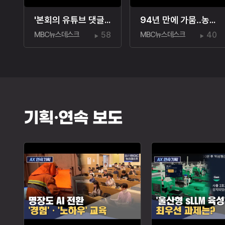
'본회의 유튜브 댓글' 논란.."왜 잘못이죠?"
94년 만에 가뭄‥농업용 저수율 '뚝'
MBC뉴스데스크
58
MBC뉴스데스크
40
기획·연속 보도