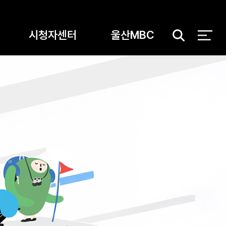
시청자센터
울산MBC
검
색