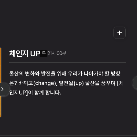
더
보
기
체인지 UP
21시 00분
18시 05분
18시 05분
월
화
목
수
목
울산의 변화와 발전을 위해 우리가 나아가야 할 방향
은? 바뀌고(change), 발전될(up) 울산을 꿈꾸며 [체
인지UP]이 함께 합니다.