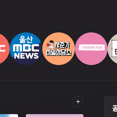
더
보
기