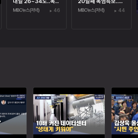
내일 26~34도‥폭염·열대야주의보
20일째 폭염특보‥온열질환자 110명
MBC뉴스(저녁)
46
MBC뉴스(저녁)
44