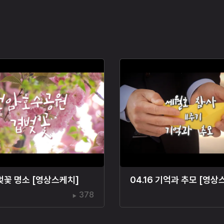
벚꽃 명소 [영상스케치]
04.16 기억과 추모 [영상
378