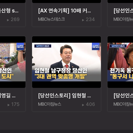
[AX 연속기획] '울산형 sLLM 육성' 최우선 과제는?
[AX 연속기획] 10배 커진 데이터센터 "생태계 키워야"
269
MBC뉴스데스크
234
MBC아침
[당선인스토리] 김영길 중구청장 당선인 "아이 키우기 좋은 도시"
[당선인스토리] 임현철 남구청장 당선인‥"권역 개발"
175
MBC아침뉴스
406
MBC아침