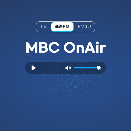
TV
표준FM
FM4U
MBC OnAir
Play
Mute