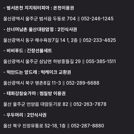
-
범서온천 지지워터피아 : 온천이용권
울산광역시 울주군 범서읍 두동로 704 ∥ 052-246-1245
-
산너머남촌 울산대왕암점 : 2인식사권
울산광역시 동구 해수욕장7길 14 1, 2층 ∥ 052-233-4625
-
비비푸드 : 간장선물세트
울산광역시 울주군 삼남면 하방중들길 29 ∥ 055-385-1511
-
떡만드는 앙드레 : 떡케이크 교환권
울산광역시 북구 명촌8길 11-3 ∥ 052-289-6688
-
태화강참숯가마 : 찜질방 이용권
울산 울주군 언양읍 대암둔기로 82 ∥ 052-263-7878
-
우두머리 : 2인식사권
울산 북구 진장유통로 52-18, 1층 ∥ 052-287-8880