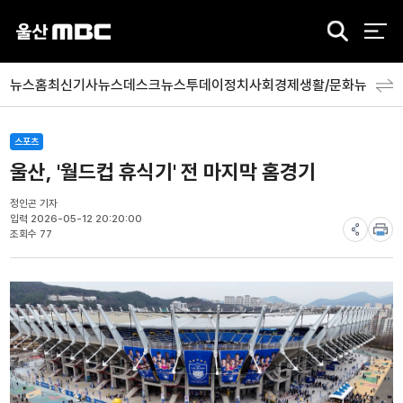
검
색
뉴스홈
최신기사
뉴스데스크
뉴스투데이
정치
사회
경제
생활/문화
뉴스특
스포츠
울산, '월드컵 휴식기' 전 마지막 홈경기
정인곤 기자
입력 2026-05-12 20:20:00
조회수 77