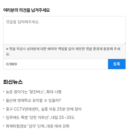
여러분의 의견을 남겨주세요
※ 댓글 작성시 상대방에 대한 배려와 책임을 담아 깨끗한 댓글 환경에 동참해 주세
요.
등록
0/
300
최신뉴스
농촌 찾아가는 '왕진버스'‥확대 시행
울산에 영재학교 유치할 수 있을까?
중구 CCTV관제센터, 실종 아동 25분 만에 찾아
입추에도 폭염 '강한 자외선'‥내일 25~33도
화재위험경보 '심각' 단계‥대응 태세 강화