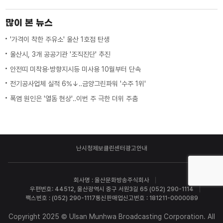
많이 본 뉴스
'가격이 착한 주유소' 울산 1호점 탄생
울산시, 3개 공공기관 '조직진단' 추진
안전띠 미착용·방향지시등 미사용 10월부터 단속
전기공사업체 실적 6%↓‥금양그린파워 '수주 1위'
폭염 원인은 '열돔 현상'‥이번 주 극한 더위 주춤
난시청제보
클린센터
광고안내
회사명 : 울산문화방송주식회사
우편번호: 44512, 울산광역시 중구 서원3길 65 (052) 290-1114
팩스번호 : (052) 290-1117
통신판매업신고번호 : 181211-0000089
Copyright 2025 © Ulsan Munhwa Broadcasting Corporation. All