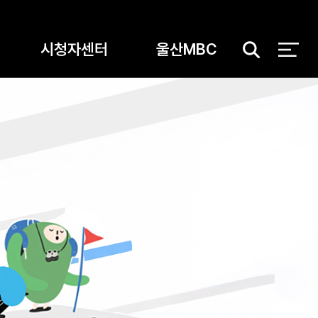
시청자센터
울산MBC
검
색