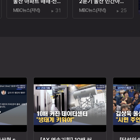
울산 아파트 매매·전세 가격 상승세 이어져
2분기 울산 민간아파트 초기 분양률 급감
MBC뉴스(저녁)
31
MBC뉴스(저녁)
25
[AX 연속기획] '울산형 sLLM 육성' 최우선 과제는?
[AX 연속기획] 10배 커진 데이터센터 "생태계 키워야"