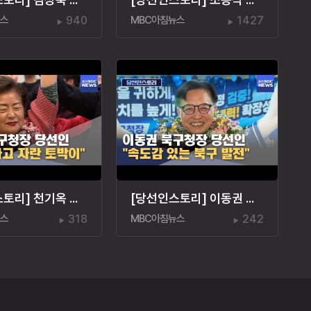
뉴스
940
MBC아침뉴스
1427
[당선인스토리] 천기옥 동구청장 당선인 "동구 토박이"
[당선인스토리] 이동권 북구청장 당선인 "경험은 힘"
뉴스
318
MBC아침뉴스
242