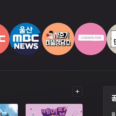
더
보
기