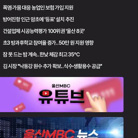
폭염·가뭄 대응 농업인 보험 가입 지원
방어진항 인근 암초에 '등표' 설치 추진
건설업체 시공능력평가 100위권 '울산 8곳'
초3 방과후학교 참여율 증가‥50만 원 지원 영향
잠 못 드는 밤 계속‥한낮 체감 최고 35℃
김 시장 "낙동강 원수 추가 확보‥식수·생활용수 공급"