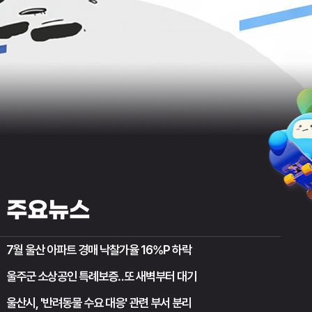
주요뉴스
7월 울산 아파트 경매 낙찰가율 16%P 하락
울주군 소상공인 특례보증‥또 새벽부터 대기
울산시, '반려동물 수요 대응' 관련 부서 분리