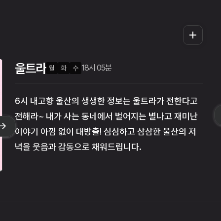
더
보
기
울트라
21시 00분
18시 05분
18시 05분
월
화
목
수
목
6시 내고향 울산의 생생한 정보는 울트라가 전한다고
전해라~ 내가 사는 동네에서 벌어지는 별나고 재미난
이야기 아낌 없이 대방출! 심심하고 삼삼한 울산의 저
녁을 웃음과 감동으로 채워드립니다.