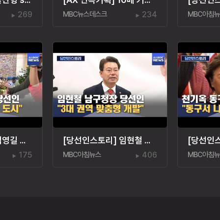
269
MBC뉴스데스크
234
MBC아침
[당선인스토리] 김영길 중구청장 당선인 "아이 키우기 좋은 도시"
[당선인스토리] 임현철 남구청장 당선인‥"권역 개발"
175
MBC아침뉴스
406
MBC아침