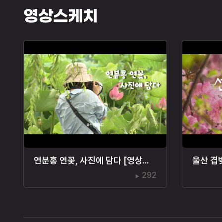
영상스케치
연분홍 연꽃, 사진에 담다 [영상스케치]
울산 겹
292