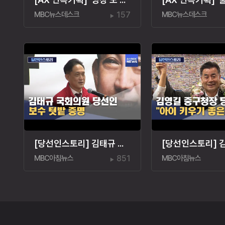
MBC뉴스데스크
157
MBC뉴스데스크
[당선인스토리] 김태규 국회의원 당선인‥"울산 발전"
MBC아침뉴스
851
MBC아침뉴스