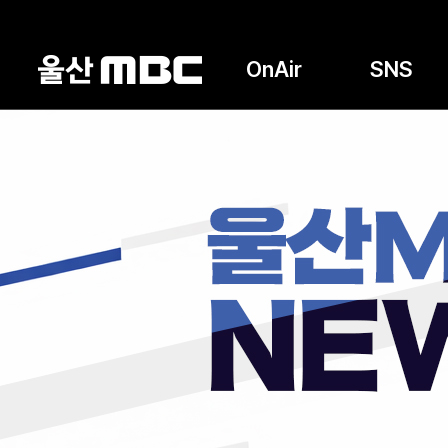
OnAir
SNS