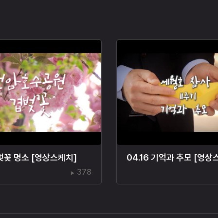
벚꽃 명소 [영상스케치]
04.16 기억과 추모 [영상
378