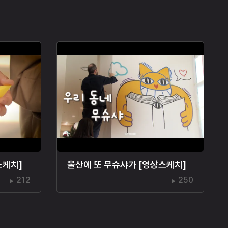
스케치]
울산에 또 무슈샤가 [영상스케치]
212
250