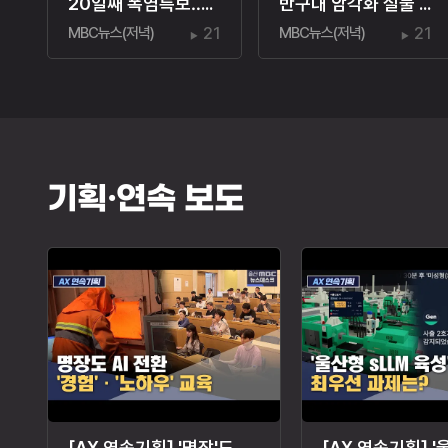
20일째 폭염특보‥온열질환자 110명
반구대 암각화 실물 크기 모형‥2028년 완공
MBC뉴스(저녁)
21
MBC뉴스(저녁)
21
기획·연속 보도
[AX 연속기획] '명장'도 AI 전환‥"경험·노하우도 교육"