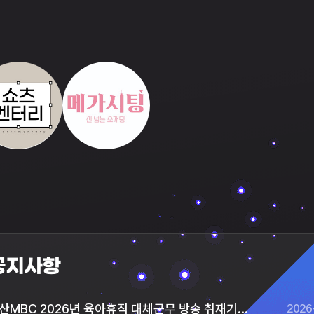
공지사항
울산MBC 2026년 육아휴직 대체근무 방송 취재기자 공개채용
2026-