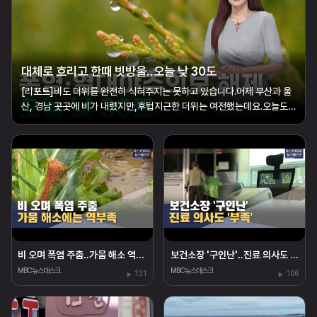
대체로 흐리고 한때 빗방울‥오늘 낮 30도
[리포트]비도 더위를 완전히 식혀주지는 못하고 있습니다.어제 부산과 울
산, 경남 곳곳에 비가 내렸지만,후텁지근한 더위는 여전했는데요.오늘도
아침까지 비가 이어지겠고,예상되는 비의 양은 5mm 안팎으로 많지는 않
겠습니다. 오늘 비가 그친 뒤에도 더위는 계속되겠는데요.한낮 기온은 32
도까지 오르겠고,습한 공기까지 ...
비 오며 폭염 주춤‥가뭄 해소 역부족
보건소장 '구인난'‥진료 의사도 '부족'
MBC뉴스데스크
MBC뉴스데스크
131
106