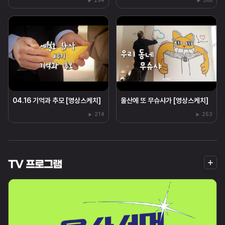
294
380
04.16 기억과 추모 [영상스케치]
울산에 또 무슈샤가 [영상스케치]
214
253
더
TV 프로그램
보
기