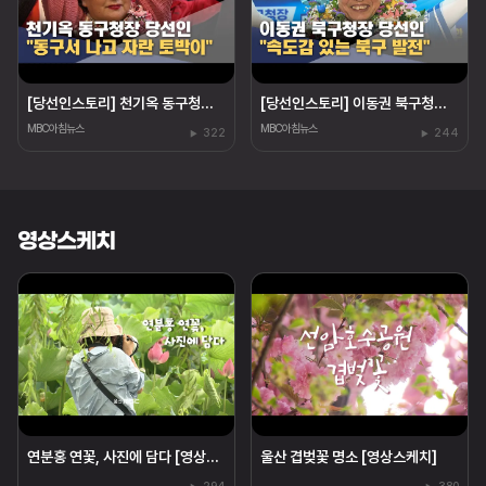
[당선인스토리] 천기옥 동구청장 당선인 "동구 토박이"
[당선인스토리] 이동권 북구청장 당선인 "경험은 힘"
MBC아침뉴스
MBC아침뉴스
322
244
영상스케치
연분홍 연꽃, 사진에 담다 [영상스케치]
울산 겹벚꽃 명소 [영상스케치]