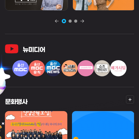
뉴미디어
더
문화행사
보
기