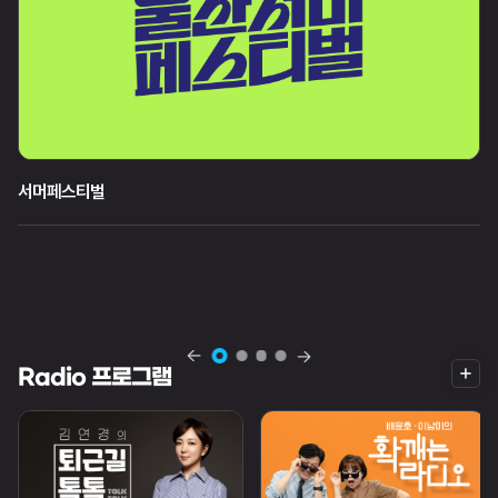
서머페스티벌
월
화
목
수
목
21시 00분
18시 05분
18시 05분
더
Radio 프로그램
보
기