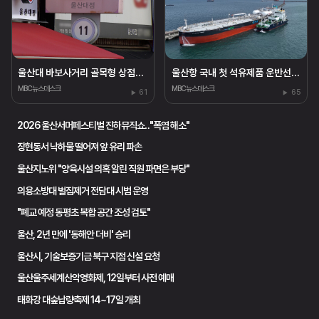
울산대 바보사거리 골목형 상점가 신규 지정
울산항 국내 첫 석유제품 운반선에 LNG 공급 성공
MBC뉴스데스크
MBC뉴스데스크
61
65
2026 울산서머페스티벌 진하뮤직쇼‥"폭염 해소"
장현동서 낙하물 떨어져 앞 유리 파손
울산지노위 "양육시설 의혹 알린 직원 파면은 부당"
의용소방대 벌집제거 전담대 시범 운영
"폐교 예정 동평초 복합 공간 조성 검토"
울산, 2년 만에 '동해안 더비' 승리
울산시, 기술보증기금 북구 지점 신설 요청
울산울주세계산악영화제, 12일부터 사전 예매
태화강 대숲납량축제 14~17일 개최