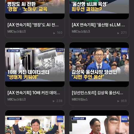
[AX 연속기획] '명장'도 AI 전환‥"경험·노하우도 교육"
[AX 연속기획] '울산형 sLLM 육성' 최우선 과제는?
MBC뉴스데스크
MBC뉴스데스크
160
271
[AX 연속기획] 10배 커진 데이터센터 "생태계 키워야"
[당선인스토리] 김상욱 울산시장 당선인 "시민 주인 울산"
MBC뉴스데스크
MBC아침뉴스
238
959