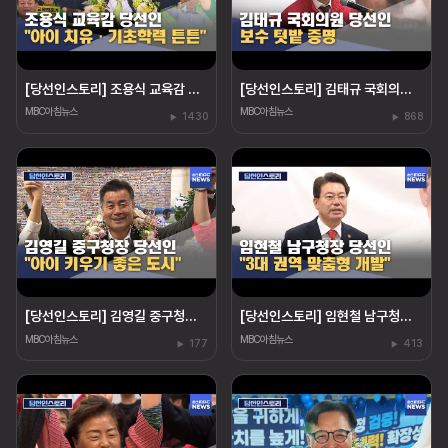
[당선인스토리] 조용식 교육감 당선인‥"아이 치유"
[당선인스토리] 김태규 국회의원 당선인‥"울산 발전"
MBC아침뉴스
MBC아침뉴스
1430
868
[당선인스토리] 김영길 중구청장 당선인 "아이 키우기 좋은 도시"
[당선인스토리] 임현철 남구청장 당선인‥"권역 개발"
MBC아침뉴스
MBC아침뉴스
177
413