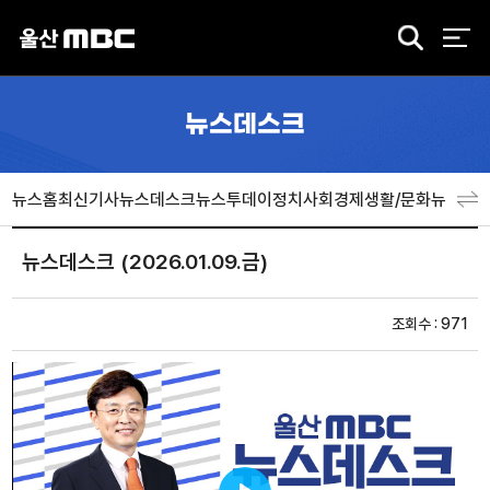
검
색
뉴스데스크
뉴스홈
최신기사
뉴스데스크
뉴스투데이
정치
사회
경제
생활/문화
뉴스특
뉴스데스크 (2026.01.09.금)
조회수 : 971