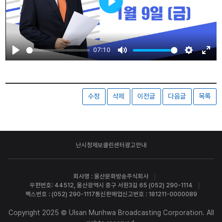
Play
07:10
Play
Mute
Settings
Ente
fulls
수정
삭제
이전글
다음글
목록
난시청제보
클린센터
광고안내
회사명 : 울산문화방송주식회사
우편번호: 44512, 울산광역시 중구 서원3길 65 (052) 290-1114
팩스번호 : (052) 290-1117
통신판매업신고번호 : 181211-0000089
Copyright 2025 © Ulsan Munhwa Broadcasting Corporation. All