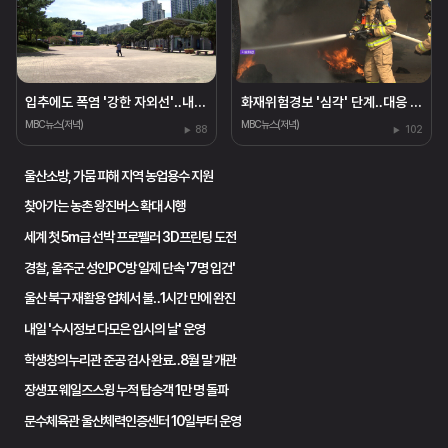
입추에도 폭염 '강한 자외선'‥내일 25~33도
화재위험경보 '심각' 단계‥대응 태세 강화
MBC뉴스(저녁)
MBC뉴스(저녁)
88
102
울산소방, 가뭄 피해 지역 농업용수 지원
찾아가는 농촌 왕진버스 확대 시행
세계 첫 5m급 선박 프로펠러 3D프린팅 도전
경찰, 울주군 성인PC방 일제 단속 '7명 입건'
울산 북구 재활용 업체서 불‥1시간 만에 완진
내일 '수시정보 다모은 입시의 날' 운영
학생창의누리관 준공 검사 완료‥8월 말 개관
장생포 웨일즈스윙 누적 탑승객 1만 명 돌파
문수체육관 울산체력인증센터 10일부터 운영