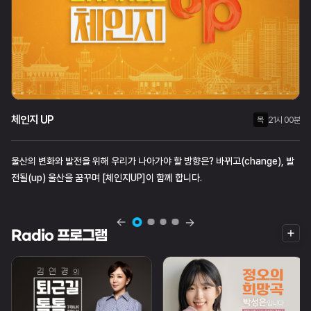
체인지 UP
월
화
목
목
수
21시 00분
18시 05분
18시 05분
울산의 변화와 발전을 위해 우리가 나아가야 할 방향은? 바뀌고(change), 발
전될(up) 울산을 꿈꾸며 [체인지UP]이 함께 합니다.
더
Radio 프로그램
보
기