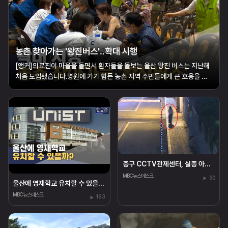
농촌 찾아가는 '왕진버스'‥확대 시행
[앵커]의료진이 마을을 돌면서 환자들을 돌보는 울산 왕진 버스는 지난해
처음 도입됐습니다.병원에 가기 힘든 농촌 지역 주민들에게 큰 호응을 얻
고 있는데요.올해부터 운행 횟수를 2배로 늘려 보다 많은 환자를 돌보기로
했습니다.황두길 기자가 현장을 다녀왔습니다.[리포트]울주군의 한 초등
학교.운동장에 들어선 대형 ...
중구 CCTV관제센터, 실종 아동 25분 만에 찾아
MBC뉴스데스크
90
울산에 영재학교 유치할 수 있을까?
MBC뉴스데스크
163