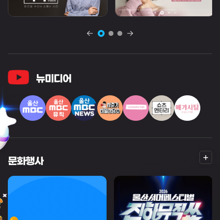
뉴미디어
더
문화행사
보
기