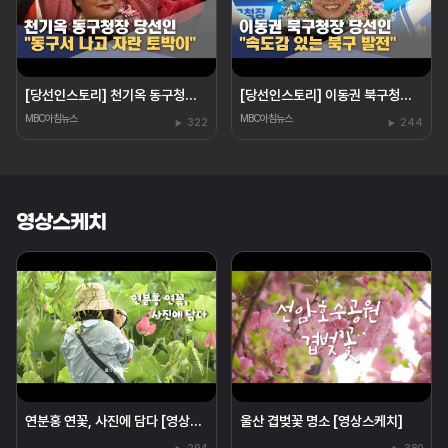
[당선인스토리] 천기옥 동구청장 당선인 "동구 토박이"
[당선인스토리] 이동권 북구청장 당선인 "경험은 힘"
MBC아침뉴스
MBC아침뉴스
322
244
영상스케치
연분홍 연꽃, 사진에 담다 [영상스케치]
울산 겹벚꽃 명소 [영상스케치]