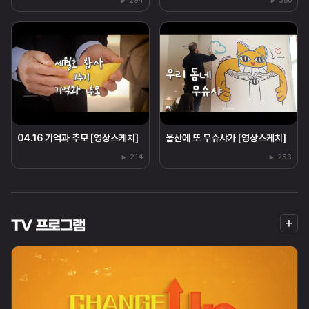
294
380
04.16 기억과 추모 [영상스케치]
울산에 또 무슈샤가 [영상스케치]
214
253
더
TV 프로그램
보
기