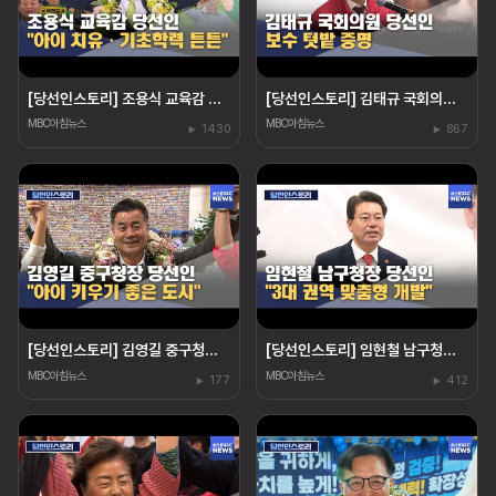
[당선인스토리] 조용식 교육감 당선인‥"아이 치유"
[당선인스토리] 김태규 국회의원 당선인‥"울산 발전"
MBC아침뉴스
MBC아침뉴스
1430
867
[당선인스토리] 김영길 중구청장 당선인 "아이 키우기 좋은 도시"
[당선인스토리] 임현철 남구청장 당선인‥"권역 개발"
MBC아침뉴스
MBC아침뉴스
177
412