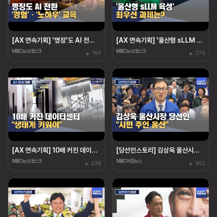
[AX 연속기획] '명장'도 AI 전환‥"경험·노하우도 교육"
[AX 연속기획] '울산형 sLLM 육성' 최우선 과제는?
MBC뉴스데스크
MBC뉴스데스크
160
270
[AX 연속기획] 10배 커진 데이터센터 "생태계 키워야"
[당선인스토리] 김상욱 울산시장 당선인 "시민 주인 울산"
MBC뉴스데스크
MBC아침뉴스
238
952