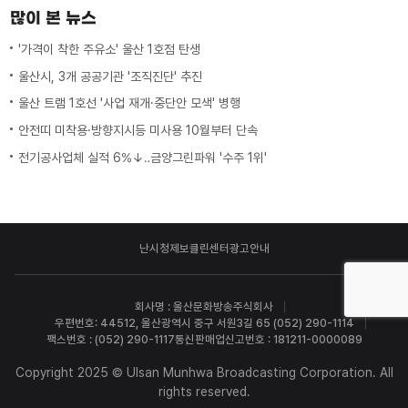
많이 본 뉴스
'가격이 착한 주유소' 울산 1호점 탄생
울산시, 3개 공공기관 '조직진단' 추진
울산 트램 1호선 '사업 재개·중단안 모색' 병행
안전띠 미착용·방향지시등 미사용 10월부터 단속
전기공사업체 실적 6%↓‥금양그린파워 '수주 1위'
난시청제보
클린센터
광고안내
회사명 : 울산문화방송주식회사
우편번호: 44512, 울산광역시 중구 서원3길 65 (052) 290-1114
팩스번호 : (052) 290-1117
통신판매업신고번호 : 181211-0000089
Copyright 2025 © Ulsan Munhwa Broadcasting Corporation. All
rights reserved.