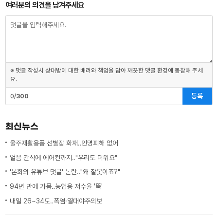
여러분의 의견을 남겨주세요
※ 댓글 작성시 상대방에 대한 배려와 책임을 담아 깨끗한 댓글 환경에 동참해 주세
요.
등록
0/
300
최신뉴스
울주재활용품 선별장 화재‥인명피해 없어
얼음 간식에 에어컨까지‥"우리도 더워요"
'본회의 유튜브 댓글' 논란.."왜 잘못이죠?"
94년 만에 가뭄‥농업용 저수율 '뚝'
내일 26~34도‥폭염·열대야주의보