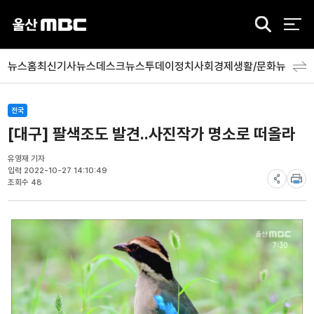
검
색
뉴스홈
최신기사
뉴스데스크
뉴스투데이
정치
사회
경제
생활/문화
뉴스특
전국
[대구] 팔색조도 발견..사진작가 명소로 떠올라
유영재 기자
입력 2022-10-27 14:10:49
조회수 48