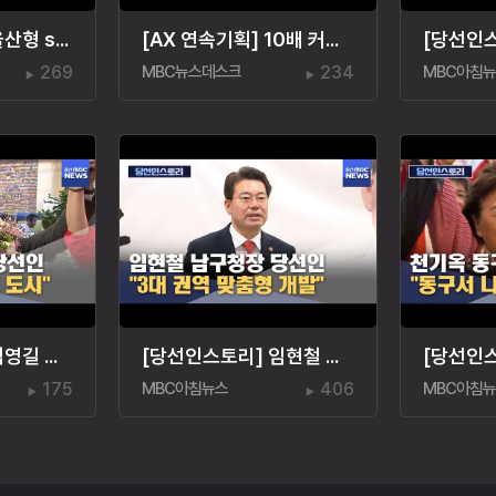
[AX 연속기획] '울산형 sLLM 육성' 최우선 과제는?
[AX 연속기획] 10배 커진 데이터센터 "생태계 키워야"
269
MBC뉴스데스크
234
MBC아침
[당선인스토리] 김영길 중구청장 당선인 "아이 키우기 좋은 도시"
[당선인스토리] 임현철 남구청장 당선인‥"권역 개발"
175
MBC아침뉴스
406
MBC아침