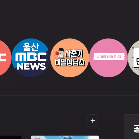
더
보
기