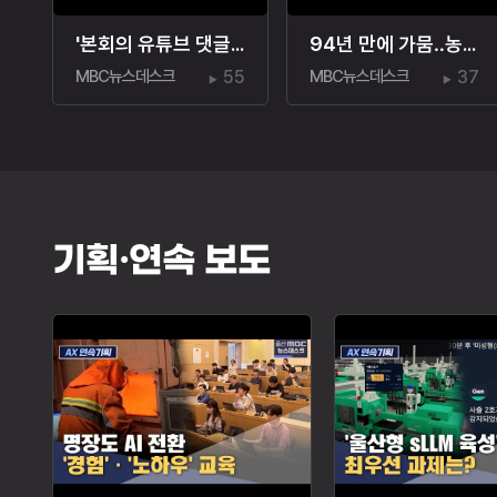
'본회의 유튜브 댓글' 논란.."왜 잘못이죠?"
94년 만에 가뭄‥농업용 저수율 '뚝'
MBC뉴스데스크
55
MBC뉴스데스크
37
기획·연속 보도