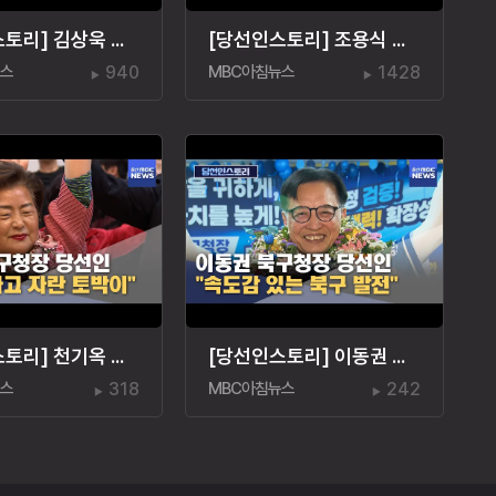
[당선인스토리] 김상욱 울산시장 당선인 "시민 주인 울산"
[당선인스토리] 조용식 교육감 당선인‥"아이 치유"
뉴스
940
MBC아침뉴스
1428
[당선인스토리] 천기옥 동구청장 당선인 "동구 토박이"
[당선인스토리] 이동권 북구청장 당선인 "경험은 힘"
뉴스
318
MBC아침뉴스
242