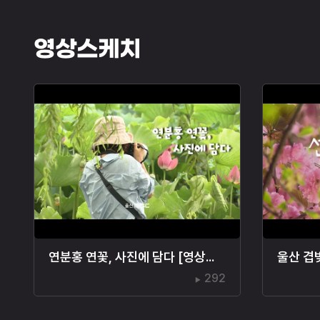
영상스케치
연분홍 연꽃, 사진에 담다 [영상스케치]
울산 겹
292