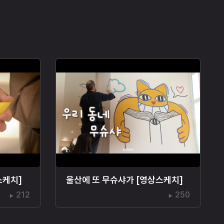
스케치]
울산에 또 무슈샤가 [영상스케치]
212
250