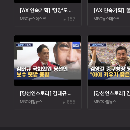
[AX 연속기획] '명장'도 AI 전환‥"경험·노하우도 교육"
MBC뉴스데스크
157
MBC뉴스데스크
[당선인스토리] 김태규 국회의원 당선인‥"울산 발전"
MBC아침뉴스
855
MBC아침뉴스