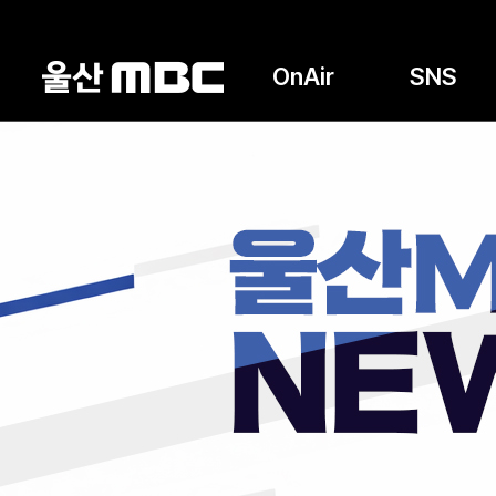
OnAir
SNS