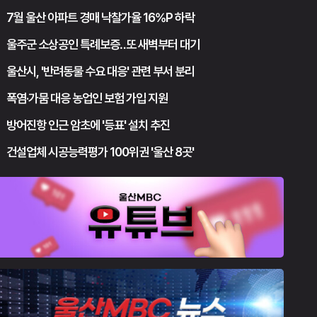
7월 울산 아파트 경매 낙찰가율 16%P 하락
울주군 소상공인 특례보증‥또 새벽부터 대기
울산시, '반려동물 수요 대응' 관련 부서 분리
폭염·가뭄 대응 농업인 보험 가입 지원
방어진항 인근 암초에 '등표' 설치 추진
건설업체 시공능력평가 100위권 '울산 8곳'