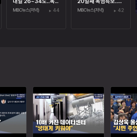
내일 26~34도‥폭염·열대야주의보
20일째 폭염특보‥온열질환자 110명
MBC뉴스(저녁)
44
MBC뉴스(저녁)
42