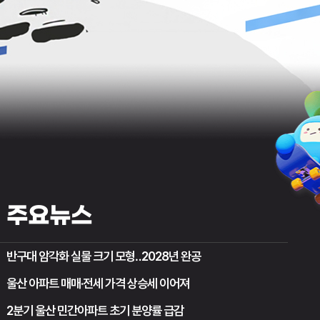
주요뉴스
반구대 암각화 실물 크기 모형‥2028년 완공
울산 아파트 매매·전세 가격 상승세 이어져
2분기 울산 민간아파트 초기 분양률 급감