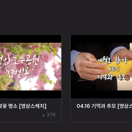
벚꽃 명소 [영상스케치]
04.16 기억과 추모 [영상
378