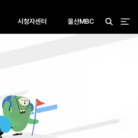
시청자센터
울산MBC
검
색