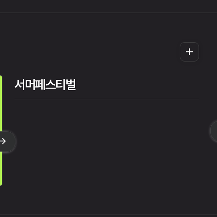
더
보
기
서머페스티벌
21시 00분
18시 05분
18시 05분
월
화
목
수
목