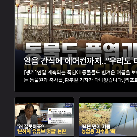
얼음 간식에 에어컨까지‥"우리도 
[앵커]연일 계속되는 폭염에 동물들도 힘겨운 여름을 
는 동물원과 축사를,황두길 기자가 다녀왔습니다.[리포트
깥 온도와 비슷한 32도를 가리키고 있습니다.사육장 안의