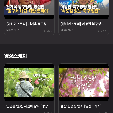
[당선인스토리] 천기옥 동구청장 당선인 "동구 토박이"
[당선인스토리] 이동권 북구청장 당선인 "경험은 힘"
MBC아침뉴스
MBC아침뉴스
322
244
영상스케치
연분홍 연꽃, 사진에 담다 [영상스케치]
울산 겹벚꽃 명소 [영상스케치]