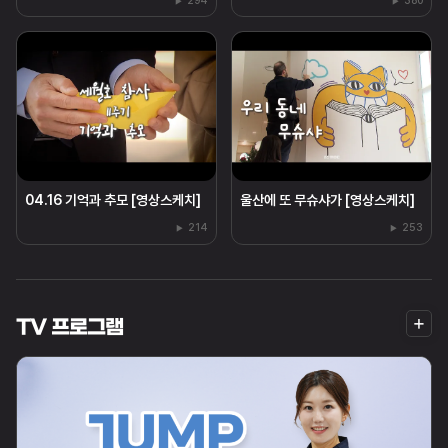
294
380
04.16 기억과 추모 [영상스케치]
울산에 또 무슈샤가 [영상스케치]
214
253
더
TV 프로그램
보
기