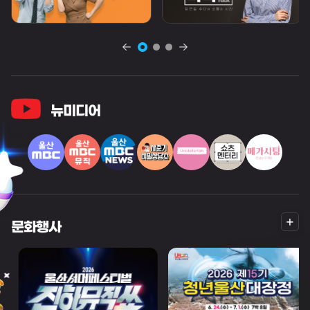
뉴미디어
더
문화행사
보
기