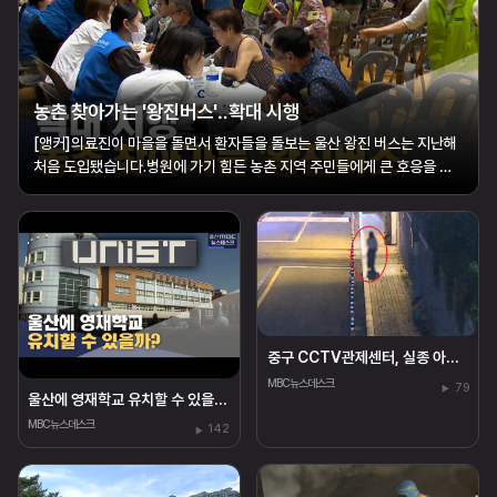
농촌 찾아가는 '왕진버스'‥확대 시행
[앵커]의료진이 마을을 돌면서 환자들을 돌보는 울산 왕진 버스는 지난해
처음 도입됐습니다.병원에 가기 힘든 농촌 지역 주민들에게 큰 호응을 얻
고 있는데요.올해부터 운행 횟수를 2배로 늘려 보다 많은 환자를 돌보기로
했습니다.황두길 기자가 현장을 다녀왔습니다.[리포트]울주군의 한 초등
학교.운동장에 들어선 대형 ...
중구 CCTV관제센터, 실종 아동 25분 만에 찾아
MBC뉴스데스크
79
울산에 영재학교 유치할 수 있을까?
MBC뉴스데스크
142