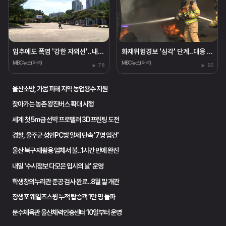
입추에도 폭염 '강한 자외선'‥내일 25~33도
화재위험경보 '심각' 단계‥대응 태세 강화
MBC뉴스(저녁)
MBC뉴스(저녁)
78
90
울산소방, 가뭄 피해 지역 농업용수 지원
찾아가는 농촌 왕진버스 확대 시행
세계 첫 5m급 선박 프로펠러 3D프린팅 도전
경찰, 울주군 성인PC방 일제 단속 '7명 입건'
울산 북구 재활용 업체서 불‥1시간 만에 완진
내일 '수시정보 다모은 입시의 날' 운영
학생창의누리관 준공 검사 완료‥8월 말 개관
장생포 웨일즈스윙 누적 탑승객 1만 명 돌파
문수체육관 울산체력인증센터 10일부터 운영