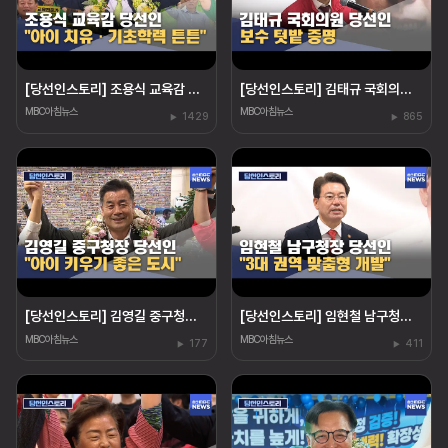
[당선인스토리] 조용식 교육감 당선인‥"아이 치유"
[당선인스토리] 김태규 국회의원 당선인‥"울산 발전"
MBC아침뉴스
MBC아침뉴스
1429
865
[당선인스토리] 김영길 중구청장 당선인 "아이 키우기 좋은 도시"
[당선인스토리] 임현철 남구청장 당선인‥"권역 개발"
MBC아침뉴스
MBC아침뉴스
177
411