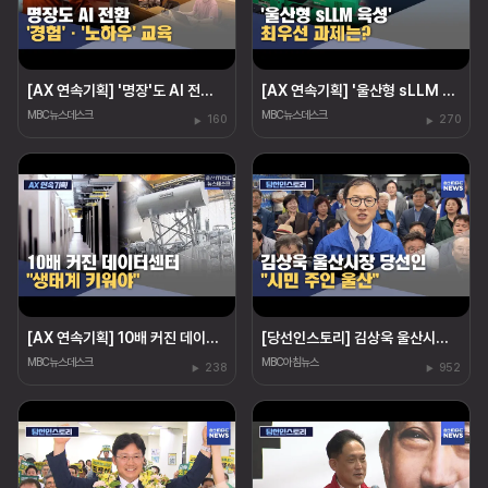
[AX 연속기획] '명장'도 AI 전환‥"경험·노하우도 교육"
[AX 연속기획] '울산형 sLLM 육성' 최우선 과제는?
MBC뉴스데스크
MBC뉴스데스크
160
270
[AX 연속기획] 10배 커진 데이터센터 "생태계 키워야"
[당선인스토리] 김상욱 울산시장 당선인 "시민 주인 울산"
MBC뉴스데스크
MBC아침뉴스
238
952