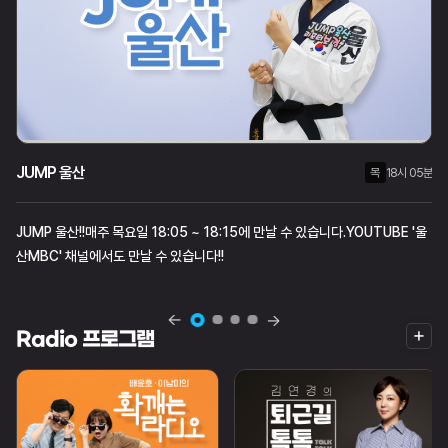
JUMP 울산
월
화
목
목
수
18시 05분
21시 00분
18시 05분
JUMP 울산!!매주 목요일 18:05 ~ 18:15에 만날 수 있습니다.YOUTUBE '울
산MBC' 채널에서도 만날 수 있습니다!!
더
Radio 프로그램
보
기