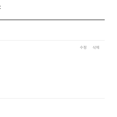
요
수정
삭제