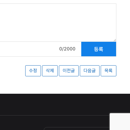
등록
0/2000
수정
삭제
이전글
다음글
목록