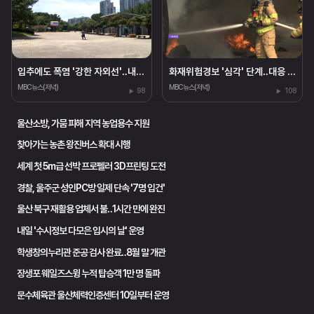
입추에도 폭염 '강한 자외선'‥내일 25~33도
화재위험경보 '심각' 단계‥대응 태세 강화
MBC뉴스(저녁)
MBC뉴스(저녁)
98
108
울산소방, 가뭄 피해 지역 농업용수 지원
찾아가는 농촌 왕진버스 확대 시행
세계 첫 5m급 선박 프로펠러 3D프린팅 도전
경찰, 울주군 성인PC방 일제 단속 '7명 입건'
울산 북구 재활용 업체서 불‥1시간 만에 완진
내일 '수시정보 다모은 입시의 날' 운영
학생창의누리관 준공 검사 완료‥8월 말 개관
장생포 웨일즈스윙 누적 탑승객 1만 명 돌파
문수체육관 울산체력인증센터 10일부터 운영