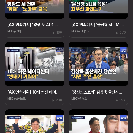
[AX 연속기획] '명장'도 AI 전환‥"경험·노하우도 교육"
[AX 연속기획] '울산형 sLLM 육성' 최우선 과제는?
MBC뉴스데스크
MBC뉴스데스크
160
270
[AX 연속기획] 10배 커진 데이터센터 "생태계 키워야"
[당선인스토리] 김상욱 울산시장 당선인 "시민 주인 울산"
MBC뉴스데스크
MBC아침뉴스
238
954