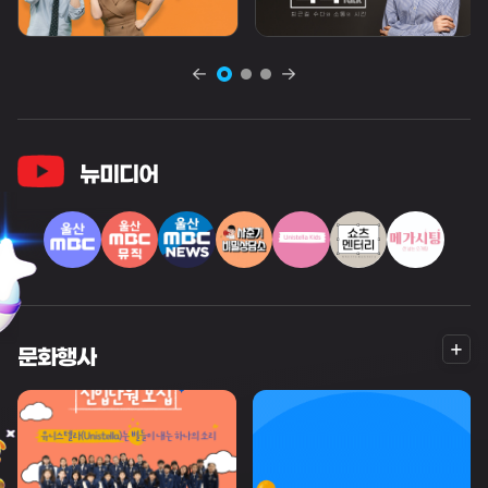
뉴미디어
더
문화행사
보
기