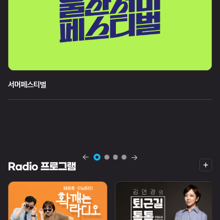
서머페스티벌
월
화
목
목
수
21시 00분
18시 05분
18시 05분
더
Radio 프로그램
보
기