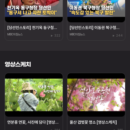
[당선인스토리] 천기옥 동구청장 당선인 "동구 토박이"
[당선인스토리] 이동권 북구청장 당선인 "경험은 힘"
MBC아침뉴스
MBC아침뉴스
322
244
영상스케치
연분홍 연꽃, 사진에 담다 [영상스케치]
울산 겹벚꽃 명소 [영상스케치]