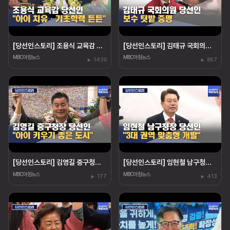
[당선인스토리] 조용식 교육감 당선인‥"아이 치유"
[당선인스토리] 김태규 국회의원 당선인‥"울산 발전"
MBC아침뉴스
MBC아침뉴스
1430
867
[당선인스토리] 김영길 중구청장 당선인 "아이 키우기 좋은 도시"
[당선인스토리] 임현철 남구청장 당선인‥"권역 개발"
MBC아침뉴스
MBC아침뉴스
177
413