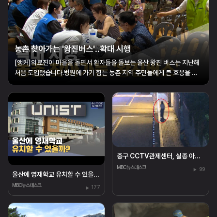
농촌 찾아가는 '왕진버스'‥확대 시행
[앵커]의료진이 마을을 돌면서 환자들을 돌보는 울산 왕진 버스는 지난해
처음 도입됐습니다.병원에 가기 힘든 농촌 지역 주민들에게 큰 호응을 얻
고 있는데요.올해부터 운행 횟수를 2배로 늘려 보다 많은 환자를 돌보기로
했습니다.황두길 기자가 현장을 다녀왔습니다.[리포트]울주군의 한 초등
학교.운동장에 들어선 대형 ...
중구 CCTV관제센터, 실종 아동 25분 만에 찾아
MBC뉴스데스크
99
울산에 영재학교 유치할 수 있을까?
MBC뉴스데스크
177