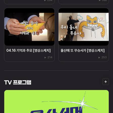
294
380
04.16 기억과 추모 [영상스케치]
울산에 또 무슈샤가 [영상스케치]
214
253
더
TV 프로그램
보
기