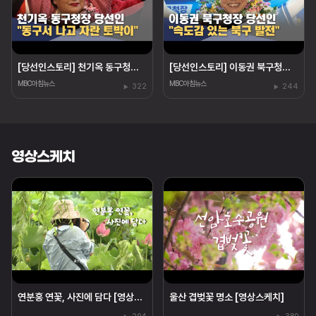
[당선인스토리] 천기옥 동구청장 당선인 "동구 토박이"
[당선인스토리] 이동권 북구청장 당선인 "경험은 힘"
MBC아침뉴스
MBC아침뉴스
322
244
영상스케치
연분홍 연꽃, 사진에 담다 [영상스케치]
울산 겹벚꽃 명소 [영상스케치]