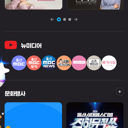
뉴미디어
더
문화행사
보
기