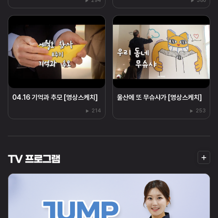
294
380
04.16 기억과 추모 [영상스케치]
울산에 또 무슈샤가 [영상스케치]
214
253
더
TV 프로그램
보
기