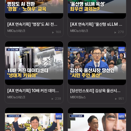
[AX 연속기획] '명장'도 AI 전환‥"경험·노하우도 교육"
[AX 연속기획] '울산형 sLLM 육성' 최우선 과제는?
MBC뉴스데스크
MBC뉴스데스크
160
270
[AX 연속기획] 10배 커진 데이터센터 "생태계 키워야"
[당선인스토리] 김상욱 울산시장 당선인 "시민 주인 울산"
MBC뉴스데스크
MBC아침뉴스
238
951