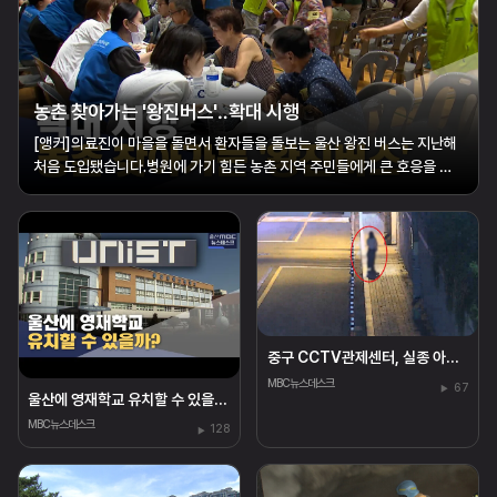
농촌 찾아가는 '왕진버스'‥확대 시행
[앵커]의료진이 마을을 돌면서 환자들을 돌보는 울산 왕진 버스는 지난해
처음 도입됐습니다.병원에 가기 힘든 농촌 지역 주민들에게 큰 호응을 얻
고 있는데요.올해부터 운행 횟수를 2배로 늘려 보다 많은 환자를 돌보기로
했습니다.황두길 기자가 현장을 다녀왔습니다.[리포트]울주군의 한 초등
학교.운동장에 들어선 대형 ...
중구 CCTV관제센터, 실종 아동 25분 만에 찾아
MBC뉴스데스크
67
울산에 영재학교 유치할 수 있을까?
MBC뉴스데스크
128