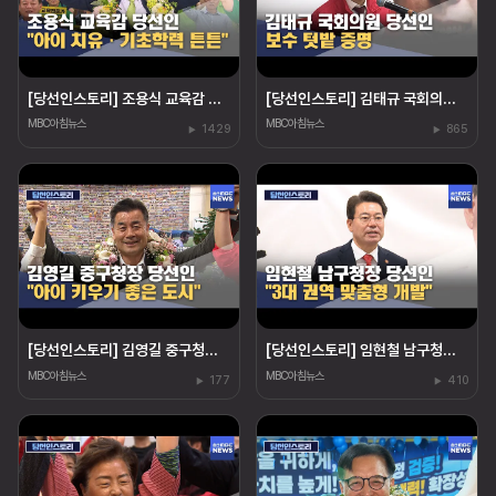
[당선인스토리] 조용식 교육감 당선인‥"아이 치유"
[당선인스토리] 김태규 국회의원 당선인‥"울산 발전"
MBC아침뉴스
MBC아침뉴스
1429
865
[당선인스토리] 김영길 중구청장 당선인 "아이 키우기 좋은 도시"
[당선인스토리] 임현철 남구청장 당선인‥"권역 개발"
MBC아침뉴스
MBC아침뉴스
177
410