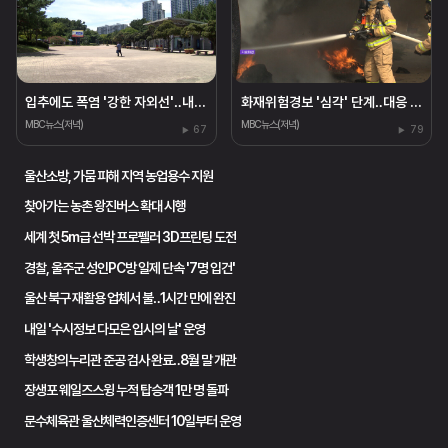
입추에도 폭염 '강한 자외선'‥내일 25~33도
화재위험경보 '심각' 단계‥대응 태세 강화
MBC뉴스(저녁)
MBC뉴스(저녁)
67
79
울산소방, 가뭄 피해 지역 농업용수 지원
찾아가는 농촌 왕진버스 확대 시행
세계 첫 5m급 선박 프로펠러 3D프린팅 도전
경찰, 울주군 성인PC방 일제 단속 '7명 입건'
울산 북구 재활용 업체서 불‥1시간 만에 완진
내일 '수시정보 다모은 입시의 날' 운영
학생창의누리관 준공 검사 완료‥8월 말 개관
장생포 웨일즈스윙 누적 탑승객 1만 명 돌파
문수체육관 울산체력인증센터 10일부터 운영