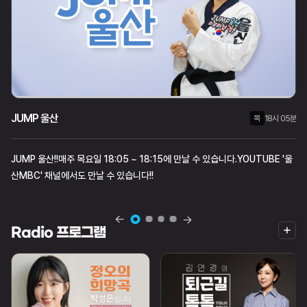
JUMP 울산
월
화
목
목
수
18시 05분
21시 00분
18시 05분
JUMP 울산!!매주 목요일 18:05 ~ 18:15에 만날 수 있습니다.YOUTUBE '울
산MBC' 채널에서도 만날 수 있습니다!!
더
Radio 프로그램
보
기