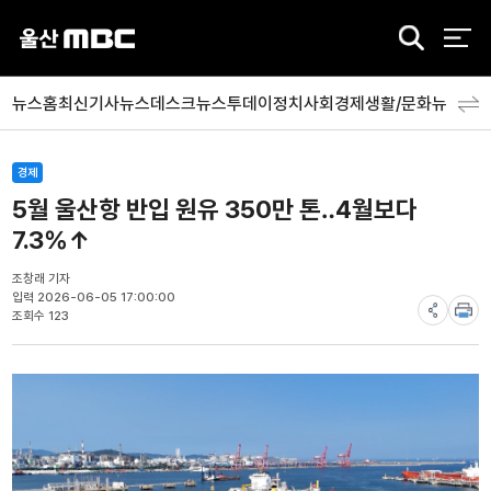
검
색
뉴스홈
최신기사
뉴스데스크
뉴스투데이
정치
사회
경제
생활/문화
뉴스특
경제
5월 울산항 반입 원유 350만 톤‥4월보다
7.3%↑
조창래 기자
입력 2026-06-05 17:00:00
조회수 123