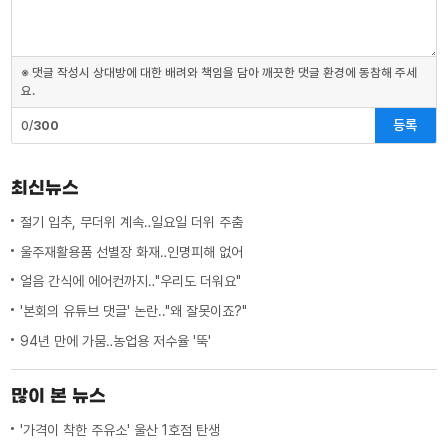
※ 댓글 작성시 상대방에 대한 배려와 책임을 담아 깨끗한 댓글 환경에 동참해 주세
요.
등록
0/
300
최신뉴스
절기 입추, 무더위 계속‥일요일 더위 주춤
울주재활용품 선별장 화재‥인명피해 없어
얼음 간식에 에어컨까지‥"우리도 더워요"
'본회의 유튜브 댓글' 논란.."왜 잘못이죠?"
94년 만에 가뭄‥농업용 저수율 '뚝'
많이 본 뉴스
'가격이 착한 주유소' 울산 1호점 탄생