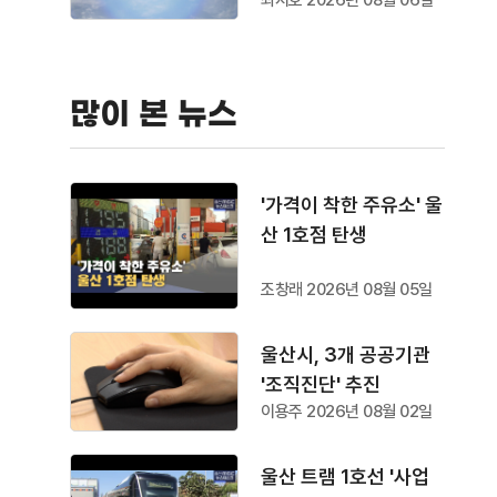
최지호 2026년 08월 06일
많이 본 뉴스
'가격이 착한 주유소' 울
산 1호점 탄생
조창래 2026년 08월 05일
울산시, 3개 공공기관
'조직진단' 추진
이용주 2026년 08월 02일
울산 트램 1호선 '사업