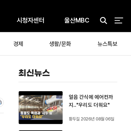
시청자센터
울산MBC
검
색
경제
생활/문화
뉴스특보
최신뉴스
얼음 간식에 에어컨까
지‥"우리도 더워요"
황두길 2026년 08월 06일