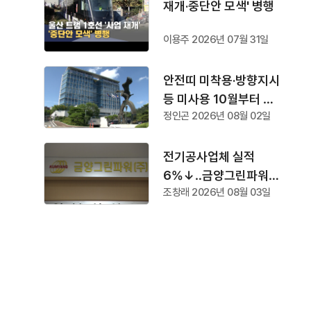
재개·중단안 모색' 병행
이용주 2026년 07월 31일
안전띠 미착용·방향지시
등 미사용 10월부터 단
정인곤 2026년 08월 02일
속
전기공사업체 실적
6%↓‥금양그린파워
조창래 2026년 08월 03일
'수주 1위'