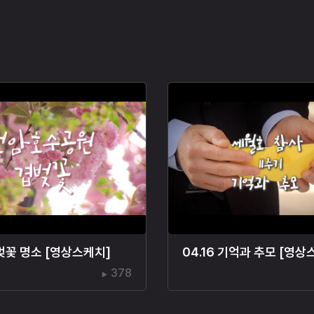
벚꽃 명소 [영상스케치]
04.16 기억과 추모 [영상
378