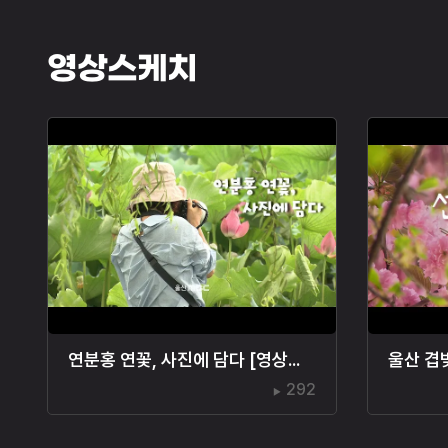
영상스케치
연분홍 연꽃, 사진에 담다 [영상스케치]
울산 겹
292