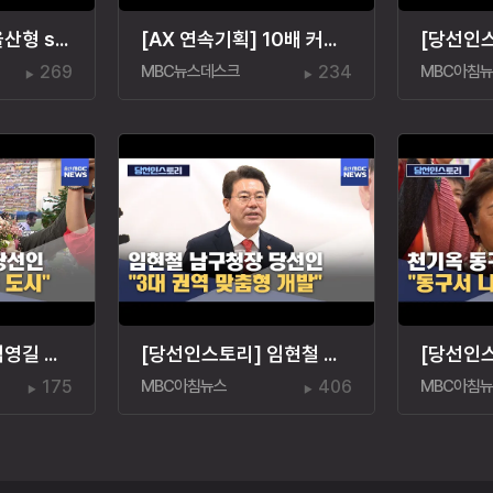
[AX 연속기획] '울산형 sLLM 육성' 최우선 과제는?
[AX 연속기획] 10배 커진 데이터센터 "생태계 키워야"
269
MBC뉴스데스크
234
MBC아침
[당선인스토리] 김영길 중구청장 당선인 "아이 키우기 좋은 도시"
[당선인스토리] 임현철 남구청장 당선인‥"권역 개발"
175
MBC아침뉴스
406
MBC아침