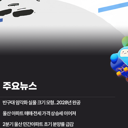
주요뉴스
반구대 암각화 실물 크기 모형‥2028년 완공
울산 아파트 매매·전세 가격 상승세 이어져
2분기 울산 민간아파트 초기 분양률 급감