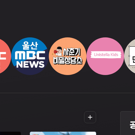
더
보
기