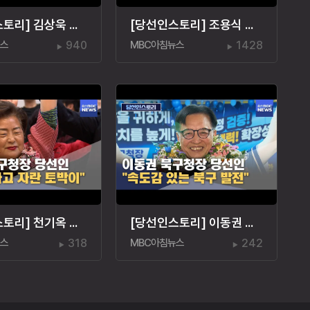
[당선인스토리] 김상욱 울산시장 당선인 "시민 주인 울산"
[당선인스토리] 조용식 교육감 당선인‥"아이 치유"
뉴스
940
MBC아침뉴스
1428
[당선인스토리] 천기옥 동구청장 당선인 "동구 토박이"
[당선인스토리] 이동권 북구청장 당선인 "경험은 힘"
뉴스
318
MBC아침뉴스
242