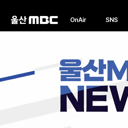
OnAir
SNS