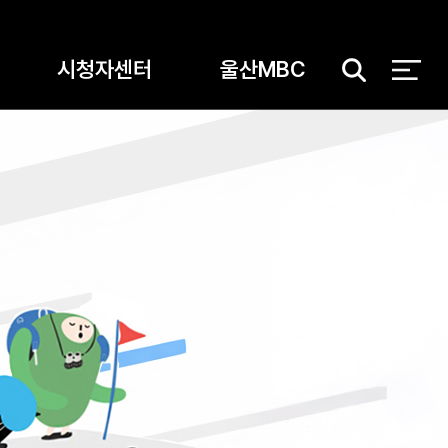
시청자센터
울산MBC
검
색