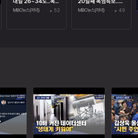
내일 26~34도‥폭염·열대야주의보
20일째 폭염특보‥온열질환자 110명
MBC뉴스(저녁)
52
MBC뉴스(저녁)
49