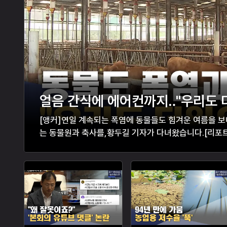
얼음 간식에 에어컨까지‥"우리도 
[앵커]연일 계속되는 폭염에 동물들도 힘겨운 여름을 
는 동물원과 축사를,황두길 기자가 다녀왔습니다.[리포트
깥 온도와 비슷한 32도를 가리키고 있습니다.사육장 안의