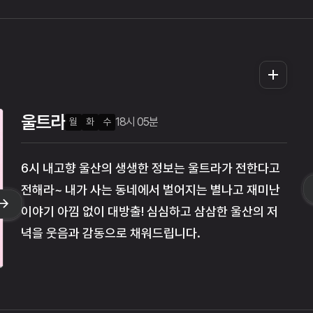
더
보
기
울트라
21시 00분
18시 05분
18시 05분
월
화
목
수
목
6시 내고향 울산의 생생한 정보는 울트라가 전한다고
전해라~ 내가 사는 동네에서 벌어지는 별나고 재미난
이야기 아낌 없이 대방출! 심심하고 삼삼한 울산의 저
녁을 웃음과 감동으로 채워드립니다.