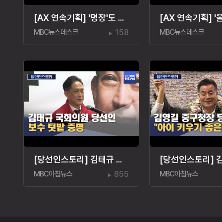
[AX 연속기획] '명장'도 AI 전환‥"경험·노하우도 교육"
MBC뉴스데스크
158
MBC뉴스데스크
[당선인스토리] 김태규 국회의원 당선인‥"울산 발전"
MBC아침뉴스
855
MBC아침뉴스