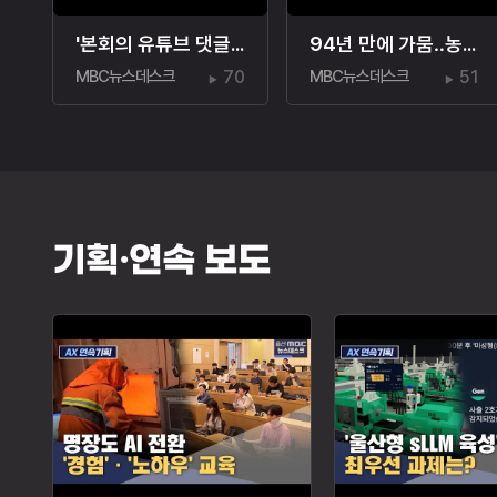
'본회의 유튜브 댓글' 논란.."왜 잘못이죠?"
94년 만에 가뭄‥농업용 저수율 '뚝'
MBC뉴스데스크
70
MBC뉴스데스크
51
기획·연속 보도