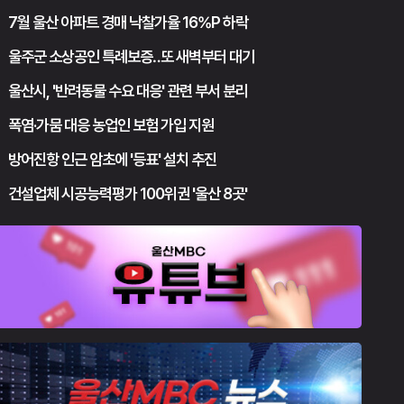
7월 울산 아파트 경매 낙찰가율 16%P 하락
울주군 소상공인 특례보증‥또 새벽부터 대기
울산시, '반려동물 수요 대응' 관련 부서 분리
폭염·가뭄 대응 농업인 보험 가입 지원
방어진항 인근 암초에 '등표' 설치 추진
건설업체 시공능력평가 100위권 '울산 8곳'