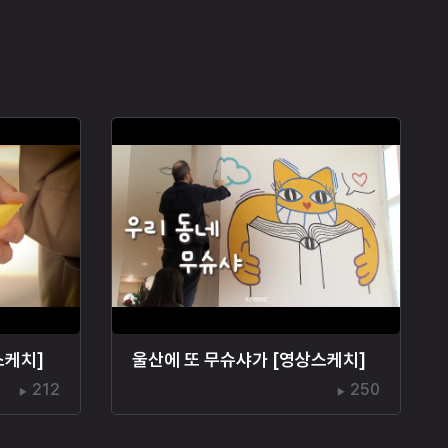
스케치]
울산에 또 무슈샤가 [영상스케치]
212
250