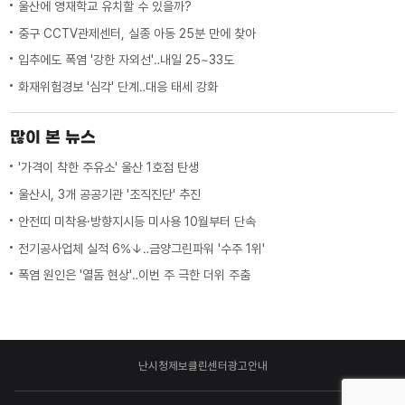
울산에 영재학교 유치할 수 있을까?
중구 CCTV관제센터, 실종 아동 25분 만에 찾아
입추에도 폭염 '강한 자외선'‥내일 25~33도
화재위험경보 '심각' 단계‥대응 태세 강화
많이 본 뉴스
'가격이 착한 주유소' 울산 1호점 탄생
울산시, 3개 공공기관 '조직진단' 추진
안전띠 미착용·방향지시등 미사용 10월부터 단속
전기공사업체 실적 6%↓‥금양그린파워 '수주 1위'
폭염 원인은 '열돔 현상'‥이번 주 극한 더위 주춤
난시청제보
클린센터
광고안내