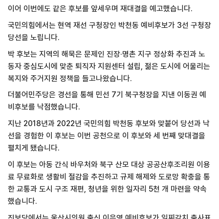
이어 이번에도 같은 후보를 앞세우며 재대결을 예고했습니다.
국민의힘에서는 현역 재선 구청장인 박천동 예비후보가 3선 구청장
당선을 노립니다.
박 후보는 지역의 해묵은 문제인 진장·명촌 지구 정상화 추진과 노
동자 중심도시에 맞춘 퇴직자 지원센터 설립, 젊은 도시에 어울리는
복지와 주거지원 정책을 들고나왔습니다.
더불어민주당은 경선을 통해 민선 7기 북구청장을 지낸 이동권 예
비후보를 낙점했습니다.
지난 2018년과 2022년 국민의힘 박천동 후보와 맞붙어 당선과 낙
선을 경험한 이 후보는 이번 공천으로 이 후보와 세 번째 맞대결을
펼치게 됐습니다.
이 후보는 아동 간식 바우처와 북구 산모 대상 공공산후조리원 이용
료 무료화로 생활비 절감을 추진하고 규제 해제와 도로망 확충을 통
한 교통과 도시 구조 재편, 청년을 위한 일자리 5천 개 마련을 약속
했습니다.
진보당에서는 울산시의원 출신 이은영 예비후보가 일찌감치 출사표