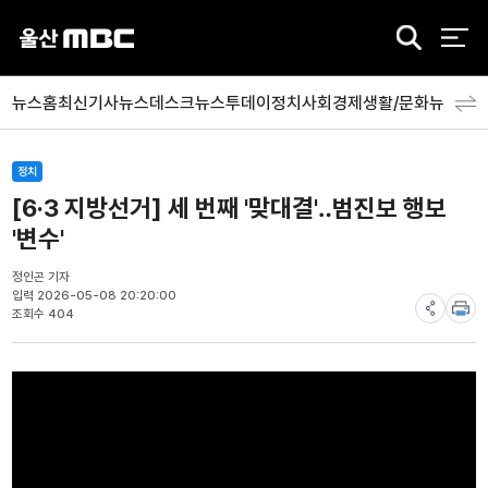
검
색
뉴스홈
최신기사
뉴스데스크
뉴스투데이
정치
사회
경제
생활/문화
뉴스특
정치
[6·3 지방선거] 세 번째 '맞대결'‥범진보 행보
'변수'
정인곤 기자
입력 2026-05-08 20:20:00
조회수 404