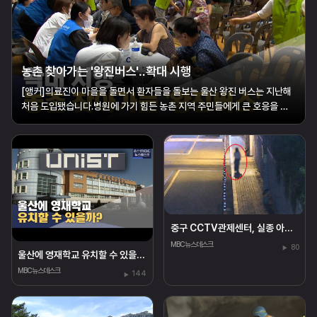
농촌 찾아가는 '왕진버스'‥확대 시행
[앵커]의료진이 마을을 돌면서 환자들을 돌보는 울산 왕진 버스는 지난해
처음 도입됐습니다.병원에 가기 힘든 농촌 지역 주민들에게 큰 호응을 얻
고 있는데요.올해부터 운행 횟수를 2배로 늘려 보다 많은 환자를 돌보기로
했습니다.황두길 기자가 현장을 다녀왔습니다.[리포트]울주군의 한 초등
학교.운동장에 들어선 대형 ...
중구 CCTV관제센터, 실종 아동 25분 만에 찾아
MBC뉴스데스크
80
울산에 영재학교 유치할 수 있을까?
MBC뉴스데스크
144