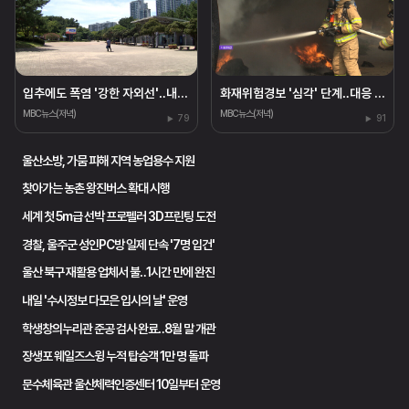
입추에도 폭염 '강한 자외선'‥내일 25~33도
화재위험경보 '심각' 단계‥대응 태세 강화
MBC뉴스(저녁)
MBC뉴스(저녁)
79
91
울산소방, 가뭄 피해 지역 농업용수 지원
찾아가는 농촌 왕진버스 확대 시행
세계 첫 5m급 선박 프로펠러 3D프린팅 도전
경찰, 울주군 성인PC방 일제 단속 '7명 입건'
울산 북구 재활용 업체서 불‥1시간 만에 완진
내일 '수시정보 다모은 입시의 날' 운영
학생창의누리관 준공 검사 완료‥8월 말 개관
장생포 웨일즈스윙 누적 탑승객 1만 명 돌파
문수체육관 울산체력인증센터 10일부터 운영