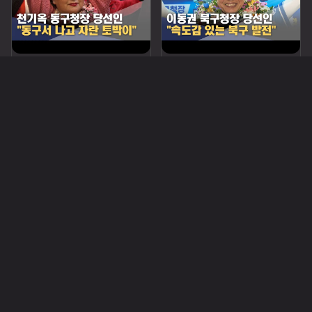
[당선인스토리] 천기옥 동구청장 당선인 "동구 토박이"
[당선인스토리] 이동권 북구청장 당선인 "경험은 힘"
MBC아침뉴스
MBC아침뉴스
322
244
영상스케치
연분홍 연꽃, 사진에 담다 [영상스케치]
울산 겹벚꽃 명소 [영상스케치]