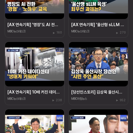
[AX 연속기획] '명장'도 AI 전환‥"경험·노하우도 교육"
[AX 연속기획] '울산형 sLLM 육성' 최우선 과제는?
MBC뉴스데스크
MBC뉴스데스크
160
270
[AX 연속기획] 10배 커진 데이터센터 "생태계 키워야"
[당선인스토리] 김상욱 울산시장 당선인 "시민 주인 울산"
MBC뉴스데스크
MBC아침뉴스
238
952