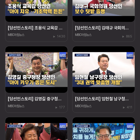
[당선인스토리] 조용식 교육감 당선인‥"아이 치유"
[당선인스토리] 김태규 국회의원 당선인‥"울산 발전"
MBC아침뉴스
MBC아침뉴스
1430
865
[당선인스토리] 김영길 중구청장 당선인 "아이 키우기 좋은 도시"
[당선인스토리] 임현철 남구청장 당선인‥"권역 개발"
MBC아침뉴스
MBC아침뉴스
177
411